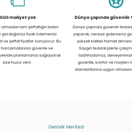
Gizli maliyet yok
Dünya çapında güvenilir 
er olmadan tam şeffaflığın tadını
Dünya çapında güvenilir tedarikç
ze gördüğünüz fiyatı ödemenizi
yaparak, nereye giderseniz gid
 ve şeffaf fiyatlar sunuyoruz. Bu
yüksek kaliteli hizmet almanız
 harcamalarınızı güvenle ve
Saygın tedarikçilerle çalış
r şekilde planlamanızı sağlayarak
taahhüdümüz, deneyiminizi
size huzur verir.
güvenlik, konfor ve müşteri
standartlarına uygun olmasını
Destek Merkezi