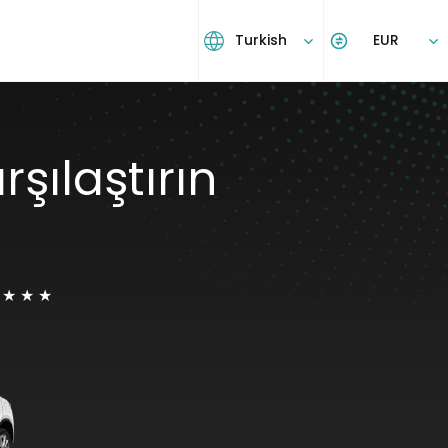
Turkish
EUR
rşılaştırın
★ ★ ★ ★